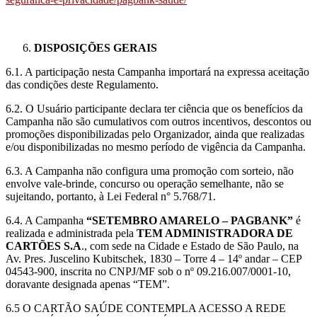
DISPOSIÇÕES GERAIS
6.1. A participação nesta Campanha importará na expressa aceitação
das condições deste Regulamento.
6.2. O Usuário participante declara ter ciência que os benefícios da
Campanha não são cumulativos com outros incentivos, descontos ou
promoções disponibilizadas pelo Organizador, ainda que realizadas
e/ou disponibilizadas no mesmo período de vigência da Campanha.
6.3. A Campanha não configura uma promoção com sorteio, não
envolve vale-brinde, concurso ou operação semelhante, não se
sujeitando, portanto, à Lei Federal n° 5.768/71.
6.4. A Campanha
“SETEMBRO AMARELO – PAGBANK”
é
realizada e administrada pela
TEM ADMINISTRADORA DE
CARTÕES S.A
., com sede na Cidade e Estado de São Paulo, na
Av. Pres. Juscelino Kubitschek, 1830 – Torre 4 – 14º andar – CEP
04543-900, inscrita no CNPJ/MF sob o nº 09.216.007/0001-10,
doravante designada apenas “TEM”.
6.5 O CARTÃO SAÚDE CONTEMPLA ACESSO A REDE