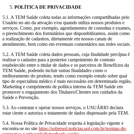
POLÍTICA DE PRIVACIDADE
5.1. A TEM Saúde coleta todas as informações compartilhadas pelo
Usuário no ato da ativação e/ou quando utiliza nossos produtos e
serviços. Como, por exemplo, agendamentos de consultas e exames,
o preenchimento dos formulários que disponibilizamos, assim como
a realização de cadastros, diretamente em nossos canais de
atendimento, bem como em eventuais comentários nas redes sociais.
5.2. A TEM Saúde coleta dados pessoais, cuja finalidade precípua é
realizar o cadastro para a posterior cumprimento de contrato
estabelecido entre o titular de dados e os parceiros de Benefícios da
TEM Saúde, podendo incluir outras finalidades como o
melhoramento do produto, tendo como exemplo estudo sobre qual
tipo de especialista médico é mais necessário em determinada região,
Marketing e cumprimento de política interna da TEM Saúde em
promover o engajamento dos Titulares/Clientes nos cuidados da
Saúde e Prevenção.
5.3. Ao contratar e operar nossos serviços, o USUÁRIO declara
estar ciente e autoriza o tratamento de dados dispensado pela TEM.
5.4. Nossa Política de Privacidade respeita à legislação vigente e
encontra-se no site
https://sobreuol.noticias.uol.com.br/normas-de-
seguranca-e-privacidade/pagbank-saude/