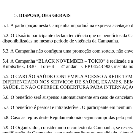
5.
DISPOSIÇÕES GERAIS
5.1. A participação nesta Campanha importará na expressa aceitação 
5.2. O Usuário participante declara ter ciência que os benefícios da
disponibilizadas no mesmo período de vigência da Campanha.
5.3. A Campanha não configura uma promoção com sorteio, não envolve
5.4. A Campanha “BLACK NOVEMBER – TOKIO” é realizada e adm
Kubitschek, 1830 – Torre 4 – 14º andar – CEP 04543-900, inscrita
5.5. O CARTÃO SAÚDE CONTEMPLA ACESSO A REDE TEM
DIFERENCIADO NOS SERVIÇOS DE SAÚDE, EXAMES, BE
SAÚDE, E NÃO OFERECE COBERTURA PARA INTERNAÇÃO
5.6. O benefício será suspenso automaticamente em caso de cancelam
5.7. O benefício é pessoal e intransferível. O participante em nenhum
5.8. Caso as regras deste Regulamento não sejam cumpridas pelo par
5.9. O Organizador, considerando o contexto da Campanha, se reserva 
modificação da Campanha, sem qualquer ônus ou penalidade, alteraçõe