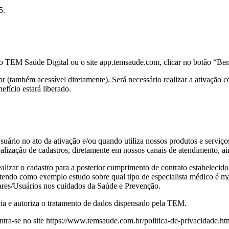
5.
ivo TEM Saúde Digital ou o site app.temsaude.com, clicar no botão “Ben
r (também acessível diretamente). Será necessário realizar a ativação 
efício estará liberado.
uário no ato da ativação e/ou quando utiliza nossos produtos e servi
lização de cadastros, diretamente em nossos canais de atendimento, ain
alizar o cadastro para a posterior cumprimento de contrato estabelecido
 tendo como exemplo estudo sobre qual tipo de especialista médico é m
ares/Usuários nos cuidados da Saúde e Prevenção.
ia e autoriza o tratamento de dados dispensado pela TEM.
ontra-se no site https://www.temsaude.com.br/politica-de-privacidade.ht