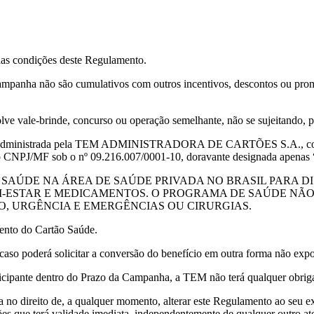
das condições deste Regulamento.
 Campanha não são cumulativos com outros incentivos, descontos ou pro
 vale-brinde, concurso ou operação semelhante, não se sujeitando, po
inistrada pela TEM ADMINISTRADORA DE CARTÕES S.A., com sede 
 no CNPJ/MF sob o nº 09.216.007/0001-10, doravante designada apena
 SAÚDE NA ÁREA DE SAÚDE PRIVADA NO BRASIL PARA D
M-ESTAR E MEDICAMENTOS. O PROGRAMA DE SAÚDE NÃ
, URGÊNCIA E EMERGÊNCIAS OU CIRURGIAS.
ento do Cartão Saúde.
 caso poderá solicitar a conversão do benefício em outra forma não expo
ticipante dentro do Prazo da Campanha, a TEM não terá qualquer obriga
no direito de, a qualquer momento, alterar este Regulamento ao seu exc
s que terá validade imediata, independentemente de qualquer outro ato 