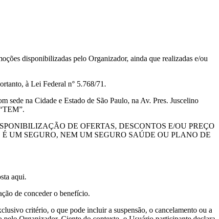
moções disponibilizadas pelo Organizador, ainda que realizadas e/ou
rtanto, à Lei Federal n° 5.768/71.
na Cidade e Estado de São Paulo, na Av. Pres. Juscelino
s “TEM”.
ISPONIBILIZAÇÃO DE OFERTAS, DESCONTOS E/OU PREÇO
O É UM SEGURO, NEM UM SEGURO SAÚDE OU PLANO DE
sta aqui.
ção de conceder o benefício.
lusivo critério, o que pode incluir a suspensão, o cancelamento ou a
pelo Organizador. Ciente do contexto, o Usuário participante declara